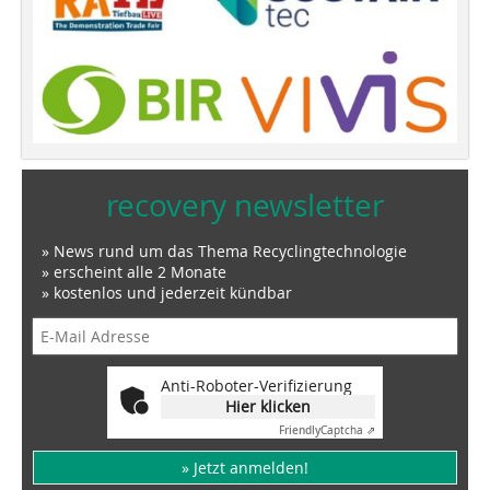
recovery newsletter
» News rund um das Thema Recyclingtechnologie
» erscheint alle 2 Monate
» kostenlos und jederzeit kündbar
Anti-Roboter-Verifizierung
Hier klicken
Friendly
Captcha ⇗
» Jetzt anmelden!