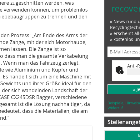
chere zugeschnitten werden, was
recove
ine verwenden können, um problemlos
triebebaugruppen zu trennen und den
» News rund 
Recyclingtech
» erscheint al
 den Prozess: „Am Ende des Arms der
» kostenlos u
ende Zange, mit der sich Motorhaube,
rnen lassen. Die Zange ist so
, so dass man die gesamte Verkabelung
. Wenn man das Fahrzeug zerlegt,
Anti-R
lle wie Aluminium und Kupfer und
. Es handelt sich um eine Maschine mit
Gewichts und ihrer Größe ideal für den
» J
n der sich wandelnden Landschaft der
CASE CX245DSR Bagger, verschiedene
Beispiele, Hinweis
gesamt ist die Lösung nachhaltiger, da
Widerruf
edeutet, dass die Materialien, die am
nd.“
Stellenange