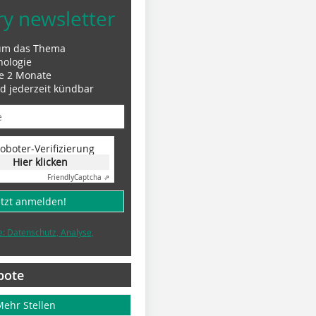
ry newsletter
um das Thema
nologie
le 2 Monate
nd jederzeit kündbar
oboter-Verifizierung
Hier klicken
Friendly
Captcha ⇗
etzt anmelden!
e: Datenschutz, Analyse,
bote
Mehr Stellen