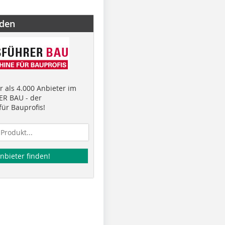
nden
 als 4.000 Anbieter im
R BAU - der
ür Bauprofis!
nbieter finden!