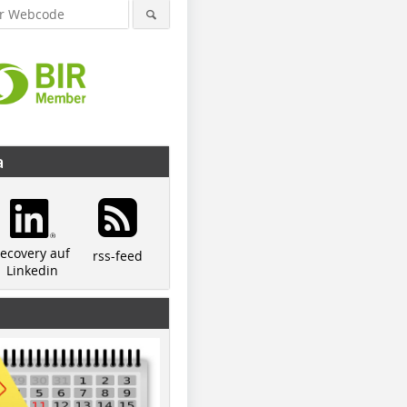
a
recovery auf
rss-feed
Linkedin