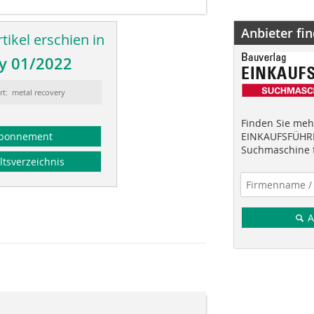
Anbieter fi
tikel erschien in
y 01/2022
rt: metal recovery
Finden Sie mehr
EINKAUFSFÜHRE
bonnement
Suchmaschine f
ltsverzeichnis
A