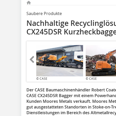
Saubere Produkte
Nachhaltige Recyclinglös
CX245DSR Kurzheckbagg
© CASE
© CASE
Der CASE Baumaschinenhändler Robert Coates 
CASE CX245DSR Bagger mit einem Powerhand 
Kunden Moores Metals verkauft. Moores Metal
gut ausgestatteten Standorten in Stoke-on-Tr
Dienstleistungen im Bereich des Altmetallrecy