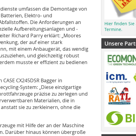
lingdienste umfassen die Demontage von
atterien, Elektro- und
Abfallstoffen. Die Anforderungen an
Hier finden Sie
ezielle Aufbereitungsanlagen und -
Termine.
eiter Richard Parry erklärt: „Moores
nkung, der auf einer stark
Unsere Part
kann, mit einem Anbaugerät, das wendig
szuziehen, und gleichzeitig robust
erdem musste er effizient zu bedienen
n CASE CX245DSR Bagger in
ycling-System: „Diese einzigartige
rottfahrzeuge präzise zu zerlegen und
rverwertbaren Materialien, die in
nstatt sie zu zerkleinern, ohne die
zeuge mit Hilfe der an der Maschine
en. Darüber hinaus können übergroße