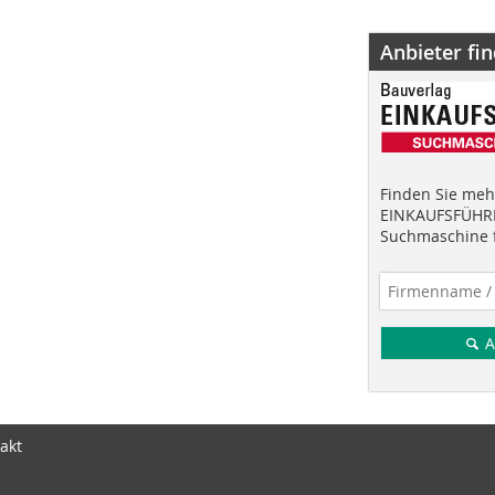
Anbieter fi
Finden Sie mehr
EINKAUFSFÜHRE
Suchmaschine f
A
akt