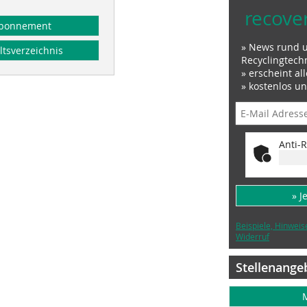
recove
bonnement
» News rund 
ltsverzeichnis
Recyclingtech
» erscheint al
» kostenlos u
Anti-R
» J
Beispiele, Hinweis
Widerruf
Stellenange