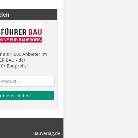
nden
 als 4.000 Anbieter im
R BAU - der
ür Bauprofis!
nbieter finden!
Bauverlag.de