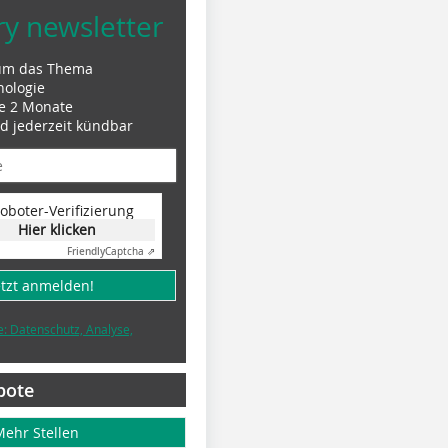
ry newsletter
um das Thema
nologie
le 2 Monate
nd jederzeit kündbar
oboter-Verifizierung
Hier klicken
Friendly
Captcha ⇗
etzt anmelden!
e: Datenschutz, Analyse,
bote
Mehr Stellen