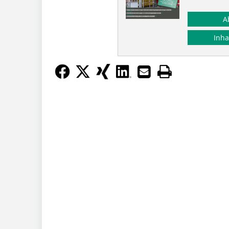
A
Inha