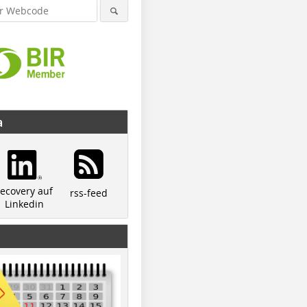
a
recovery auf
rss-feed
Linkedin