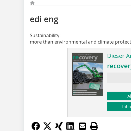
edi eng
Sustainability:
more than environmental and climate protec
Dieser Ar
recover
A
Inha