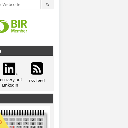
a
recovery auf
rss-feed
Linkedin