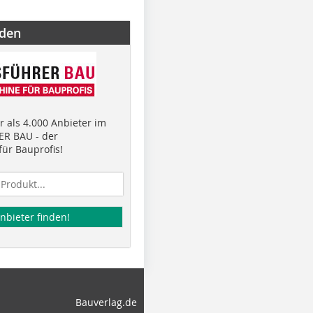
nden
 als 4.000 Anbieter im
R BAU - der
ür Bauprofis!
nbieter finden!
Bauverlag.de