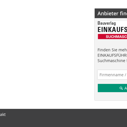
Anbieter fi
Finden Sie mehr
EINKAUFSFÜHRE
Suchmaschine f
A
akt