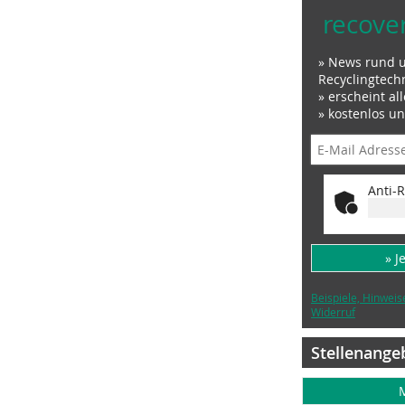
recove
» News rund 
Recyclingtech
» erscheint al
» kostenlos u
Anti-R
» J
Beispiele, Hinweis
Widerruf
Stellenange