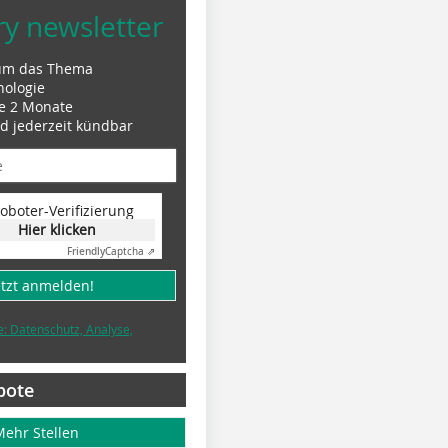
ry newsletter
um das Thema
nologie
le 2 Monate
nd jederzeit kündbar
oboter-Verifizierung
Hier klicken
Friendly
Captcha ⇗
etzt anmelden!
e: Datenschutz, Analyse,
bote
Mehr Stellen