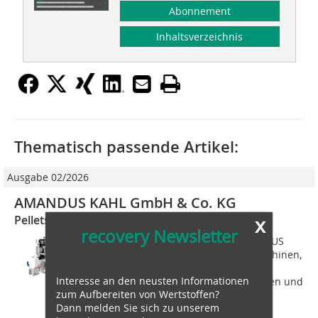
Abonnement
Inhaltsverzeichnis
Thematisch passende Artikel:
Ausgabe 02/2026
AMANDUS KAHL GmbH & Co. KG
x
Pellets für den Kreislauf
recovery Newsletter
Auf der IFAT 2026 präsentiert AMANDUS
KAHL technische Verfahren und Maschinen,
mit denen sich Wertstoffe und
Interesse an den neusten Informationen
Sekundärrohstoffe effizient aufbereiten und
zum Aufbereiten von Wertstoffen?
industrielle Prozesse im
Dann melden Sie sich zu unserem
Recyclingkreislauf...