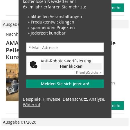
kostenlosen Newsletter an!
6x im Jahr erfahren Sie mehr zu:
mehr
» aktuellen Veranstaltungen
» Produktentwicklungen
Ausgabe 05/2025
» spannenden Projekten
» jederzeit kündbar
Nachhaltige Kunststoffverarbeitung
AMANDUS KAHL zeigt Lösungen für die
Pelletierung von Additiven und
Kunststoffabfällen
Anti-Roboter-Verifizierung
Hier klicken
Im Mittelpunkt der weltweit größten
Fachmesse für die Kunststoff- und
Friendly
Captcha ⇗
Kautschukindustrie mit über
3000 Ausstellern aus knapp 60 Ländern
Melden Sie sich jetzt an!
stehen in diesem Jahr nachhaltige
Kreislaufwirtschaft,...
Beispiele, Hinweise: Datenschutz, Analyse,
Widerruf
mehr
Ausgabe 01/2026