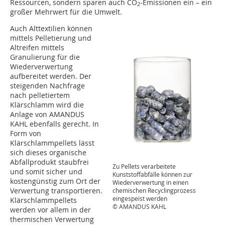
Ressourcen, sondern sparen auch CO
-Emissionen ein – ein
2
großer Mehrwert für die Umwelt.
Auch Alttextilien können
mittels Pelletierung und
Altreifen mittels
Granulierung für die
Wiederverwertung
aufbereitet werden. Der
steigenden Nachfrage
nach pelletiertem
Klärschlamm wird die
Anlage von AMANDUS
KAHL ebenfalls gerecht. In
Form von
Klärschlammpellets lässt
sich dieses organische
Abfallprodukt staubfrei
Zu Pellets verarbeitete
und somit sicher und
Kunststoffabfälle können zur
kostengünstig zum Ort der
Wiederverwertung in einen
Verwertung transportieren.
chemischen Recyclingprozess
eingespeist werden
Klärschlammpellets
© AMANDUS KAHL
werden vor allem in der
thermischen Verwertung