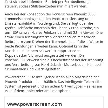
lässt sich bei laufendem Betrieb per Fernbedienung
steuern, sodass Stillstandzeiten minimiert werden.
Auch bei der Konzeption der Powerscreen Phoenix 3300
Trommelsiebanlage standen Produktionsleistung und
Einsatzflexibilität im Vordergrund. Sie verfügt über die
größte Siebfläche innerhalb der Phoenix Produktreihe, ein
um 180° schwenkbares Feinkornband mit 5,8 m Abwurfhöhe
sowie einen leistungsstarken Vierradantrieb mit soliden
Reibrädern zum Drehen der Trommel, die auf diese Weise in
beide Richtungen arbeiten kann. Optional kann die
Maschine mit einem Schwerlast-Kipprost oder
Doppeldecker-Vibrorost ausgestattet werden. Die
Phoenix 3300 erweist sich als hocheffizient bei der Trennung
und Verarbeitung von Holzhäckseln, Mutterboden, Kompost,
Grünabfällen und Zuschlagstoffen.
Powerscreen Pulse Intelligence ist an allen Maschinen der
Phoenix Produktreihe erhältlich. Das intelligente Telematik-
System ist jederzeit und an jedem Ort verfügbar – sei es am
PC, auf dem Tablet oder am Smartphone.
www.powerscreen.com