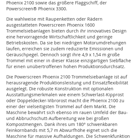
Phoenix 2100 sowie das größere Flaggschiff, der
Powerscreen® Phoenix 3300.
Die wahlweise mit Raupenketten oder Rädern
ausgestatteten Powerscreen Phoenix 1600
Trommelsiebanlagen bieten durch ihr innovatives Design
eine hervorragende Wirtschaftlichkeit und geringe
Betriebskosten. Da sie bei niedrigen Motorumdrehungen
laufen, erreichen sie zudem reduzierte Emissionen und
Geräuschpegel. Dennoch sorgt ihre 4,9 x 1,54 m große
Trommel mit einer in dieser Klasse einzigartigen Siebfläche
für einen unübertroffenen hohen Produktionsdurchsatz.
Die Powerscreen Phoenix 2100 Trommelsiebanlage ist auf
herausragende Produktionsleistung und Einsatzflexibilität
ausgelegt. Die robuste Konstruktion mit optionalen
Ausstattungsmerkmalen wie einem Schwerlast-Kipprost
oder Doppeldecker-Vibrorost macht die Phoenix 2100 zu
einer der vielseitigsten Trommel auf dem Markt. Die
Maschine bewährt sich ebenso im rauen Umfeld der Bau-
und Abbruchschutt-Aufbereitung wie bei großen
Kompostmengen. Dank ihres um 180° schwenkbaren
Feinkornbands mit 5,7 m Abwurfhöhe eignet sich die
Maschine für massive Aufhaldungen. Die Schwenkfunktion