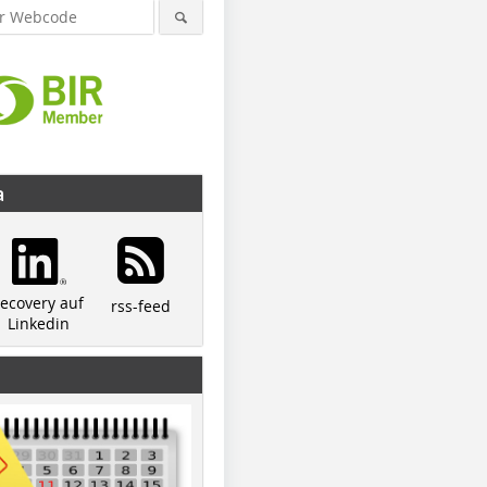
a
recovery auf
rss-feed
Linkedin