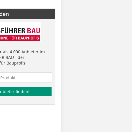
nden
 als 4.000 Anbieter im
R BAU - der
ür Bauprofis!
nbieter finden!