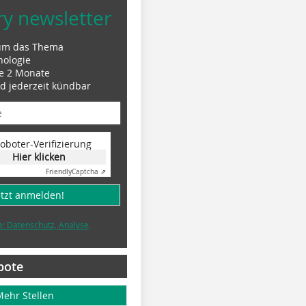
ry newsletter
um das Thema
nologie
le 2 Monate
nd jederzeit kündbar
oboter-Verifizierung
Hier klicken
Friendly
Captcha ⇗
etzt anmelden!
e: Datenschutz, Analyse,
bote
Mehr Stellen