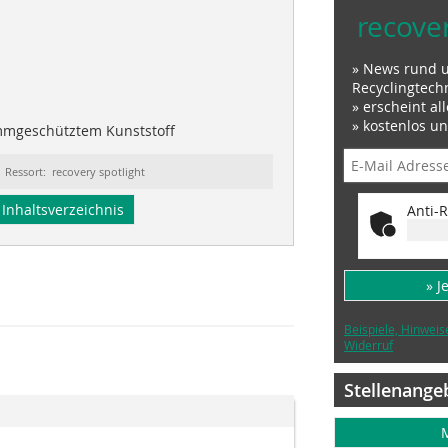
recove
» News rund 
Recyclingtech
» erscheint al
» kostenlos u
mmgeschütztem Kunststoff
Ressort: recovery spotlight
Inhaltsverzeichnis
Anti-R
» J
Beispiele, Hinweis
Widerruf
Stellenange