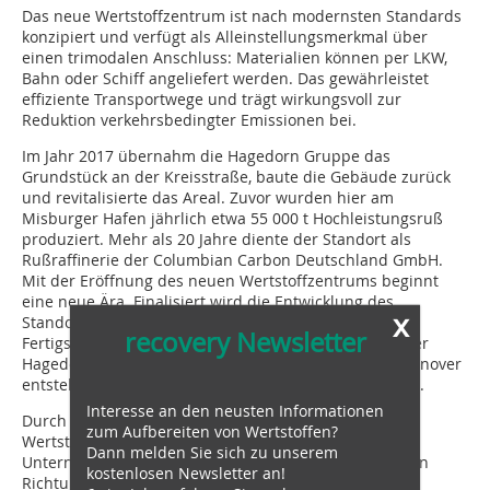
Das neue Wertstoffzentrum ist nach modernsten Standards
konzipiert und verfügt als Alleinstellungsmerkmal über
einen trimodalen Anschluss: Materialien können per LKW,
Bahn oder Schiff angeliefert werden. Das gewährleistet
effiziente Transportwege und trägt wirkungsvoll zur
Reduktion verkehrsbedingter Emissionen bei.
Im Jahr 2017 übernahm die Hagedorn Gruppe das
Grundstück an der Kreisstraße, baute die Gebäude zurück
und revitalisierte das Areal. Zuvor wurden hier am
Misburger Hafen jährlich etwa 55 000 t Hochleistungsruß
produziert. Mehr als 20 Jahre diente der Standort als
Rußraffinerie der Columbian Carbon Deutschland GmbH.
Mit der Eröffnung des neuen Wertstoffzentrums beginnt
eine neue Ära. Finalisiert wird die Entwicklung des
x
Standorts im dritten Quartal dieses Jahres mit der
recovery Newsletter
Fertigstellung der neuen Verwaltung und Werkstatt der
Hagedorn Hannover GmbH. Die neue Zentrale für Hannover
entsteht auf dem 6000 m² großen Nachbargrundstück.
Interesse an den neusten Informationen
Durch den abgeschlossenen Bau des neuen
zum Aufbereiten von Wertstoffen?
Wertstoffzentrums macht die Hagedorn
Dann melden Sie sich zu unserem
Unternehmensgruppe einen weiteren großen Schritt in
kostenlosen Newsletter an!
Richtung Zukunft. „Mit dem HWG setzen wir erneut